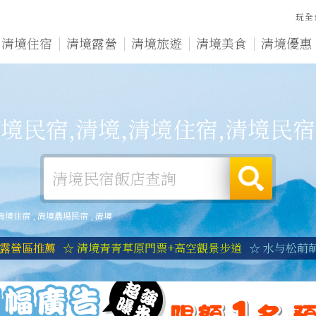
玩全
清境住宿
清境露營
清境旅遊
清境美食
清境優惠
境民宿,清境,清境住宿,清境民
清境住宿
,
清境農場民宿
,
清境
境露營區推薦
☆ 清境青青草原門票+高空觀景步道
☆ 水与松萌