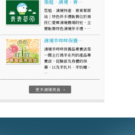
張姐‧清境‧青…
張姐‧清境特產‧青青草原
站│特色伴手禮販售位於南
投仁愛鄉清境農場附近，主
要販售特色清境伴手禮，…
清境羊咩咩保養…
清境羊咩咩保養品專賣店是
一間主打綿羊系列的產品專
賣店，從臉部及身體的保
養，以及羊乳片、羊奶糖、
…
更多清境美食
arrow_right