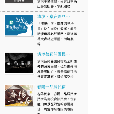
清境平價住宿，另有四季高
山蔬果販售、宅配服務
清境‧麋鹿遇見…
「清境住宿‧麋鹿遇見松
鼠」位在南投仁愛鄉，前往
清境農場必經道路，鄰近奧
萬大森林遊樂區、清境農
場…
清境芸彩莊園民…
清境芸彩莊園民宿為全新開
幕的清境民宿，位於南投清
境農場附近，幾分鐘便可抵
達青青草原，鄰近高空步…
春陽一品居民宿
春陽民宿‧春陽一品居民宿
民宿為南投合法民宿，位在
廬山風景區附近的春陽部
落，周邊即是春陽與春陽