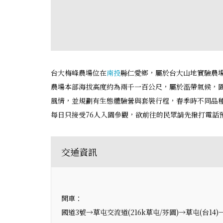
台大梅峰農場位在
南投
縣仁愛鄉，屬於台大山地實驗農
農場本部海拔高度約為兩千一百公尺，屬於溫帶氣候，
風情，並規劃有生態體驗營與套裝行程，春季時不同品
每日只接受76人入園參觀，欲前往的民眾請先撥打電話
交通資訊
開車：
國道3號→草屯交流道(216k草屯/芬園)→草屯(台1