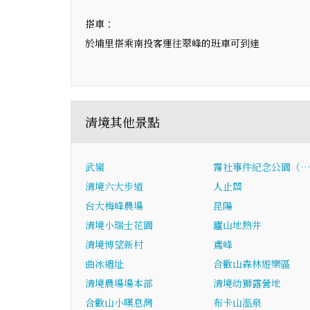
搭車：
於埔里搭乘南投客運往翠峰的班車可到達
清境其他景點
武嶺
霧社事件紀念公園（
清境六大步道
人止關
台大梅峰農場
昆陽
清境小瑞士花園
廬山地熱井
清境博望新村
鳶峰
曲冰遺址
合歡山森林遊樂區
清境農場場本部
清境幼獅露營地
合歡山小嘆息灣
布卡山溫泉