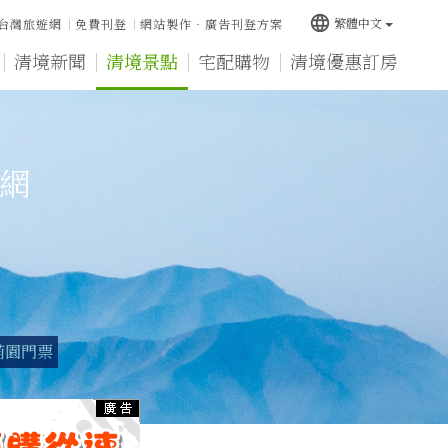
language
繁體中文
台灣旅遊網
免費刊登
網站製作‧廣告刊登方案
清境新聞
清境景點
宅配購物
清境優惠訂房
宿網
萌園門票