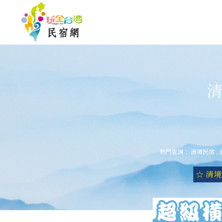
清
熱門查詢：
清境民宿
,
☆ 清