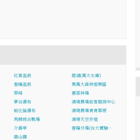
…
紅香溫泉
碧湖(萬大水庫)
春陽溫泉
奧萬大森林遊樂區
翠峰
惠蓀林場
夢谷瀑布
清境農場旅客服務中心
帖比倫瀑布
清境農場青青草原
馬赫坡古戰場
清境天空步道
介壽亭
春陽分場(台大實驗…
壽山園