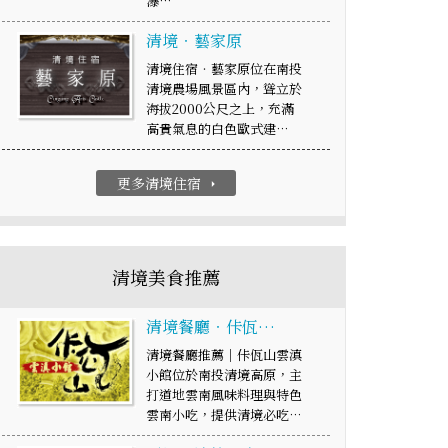
瀑…
清境‧藝家原
清境住宿‧藝家原位在南投
清境農場風景區內，聳立於
海拔2000公尺之上，充滿
高貴氣息的白色歐式建…
更多清境住宿
arrow_right
清境美食推薦
清境餐廳‧佧佤…
清境餐廳推薦｜佧佤山雲滇
小館位於南投清境高原，主
打道地雲南風味料理與特色
雲南小吃，提供清境必吃…