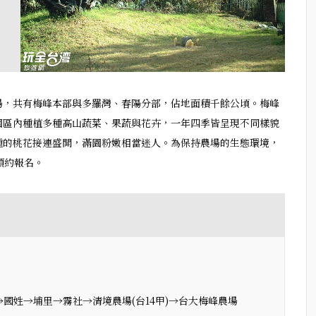
場，共有梅峰本部與多羅灣、春陽分部，佔地面積千餘公頃。梅峰
園區內種植多種高山蔬菜、果蔬與花卉，一年四季皆呈現不同樣貌
種的桃花接連盛開，滿園粉嫩相當迷人。為保持農場的生態環境，
預約報名。
4)→國姓→埔里→霧社→清境農場(台14甲)→台大梅峰農場