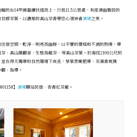
蜒的台14甲線繼續扶搖而上，行抵11.5公里處，有座清幽雅致的
的甘醇茶葉，以濃郁的高山茶香帶您心領神會
清境
之美。
的住宿空間，乾淨、明亮而幽靜，以平實的價格和不滅的熱情，帶
茶、高山鐵觀音、生態烏龍茶…等高山茶葉。於海拔2100公尺的
，並在得天獨厚的自然環境下成長，芽葉柔嫩肥厚、茶湯香氣撲
參觀、指導。
1158】
清境
驛站民宿‧杏香紅茶廠。