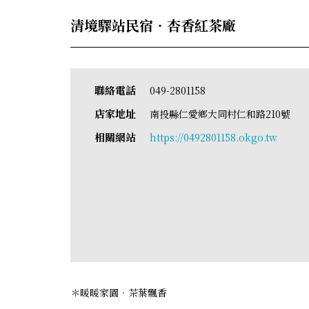
清境驛站民宿‧杏香紅茶廠
聯絡電話
049-2801158
店家地址
南投縣仁愛鄉大同村仁和路210號
相關網站
https://0492801158.okgo.tw
＊暖暖家園‧茶葉飄香