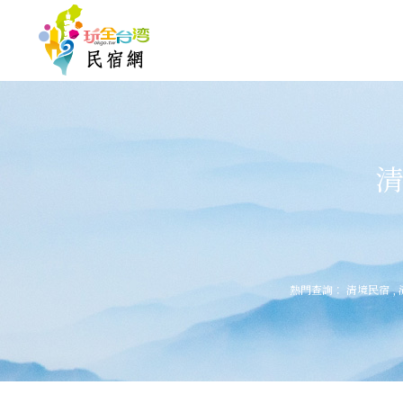
清
熱門查詢：
清境民宿
,