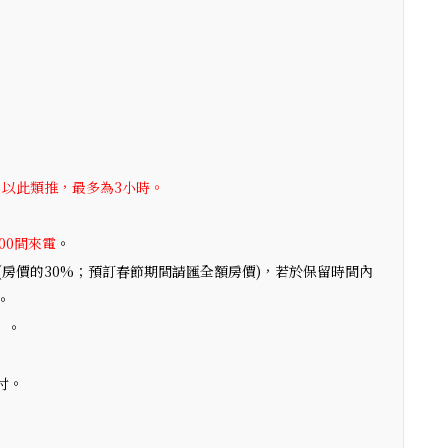
，以此類推，最多為3小時。
:00間來電
。
(房價的30%；預訂春節期間請匯全額房價)，若於保留時間內
。
】。
付。