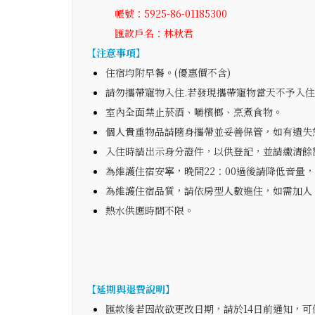
帳號：5925-86-01185300
匯款戶名：林秋君
【注意事項】
住宿均附早餐。(優惠價不含)
請勿攜帶寵物入住.若發現攜帶寵物當天不予入住.
室內全面禁止菸酒、嚼檳榔、烹煮食物。
個人貴重物品請隨身攜帶並妥善保管，如有遺失
入住時請出示身分證件，以供登記，並請繳清餘
為維護住宿安寧，晚間22：00過後請降低音量
為維護住宿品質，請依房型人數進住，如需加人
熱水供應時間不限。
【延期與退費說明】
匯款後若因故欲更改日期，請於14日前通知，