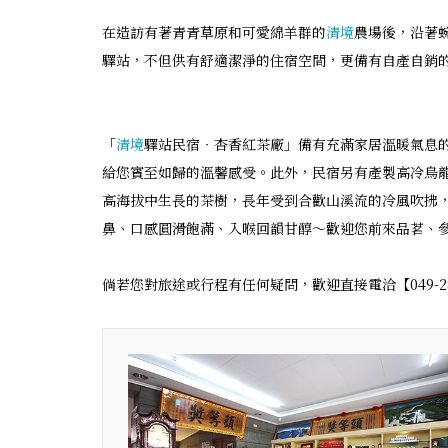
在造訪有著青青草原和可愛綿羊群的
清境
農場後，沿著蜿
驛站，不但供有舒適潔淨的住宿空間，更備有自產自銷
「
清境
驛站民宿‧杏香紅茶廠」備有充滿家居溫暖氣息
給您賓至如歸的溫馨感受。此外，民宿另有產製高冷烏龍
高海拔中生長的茶樹，長年受到合歡山溪流的冷風吹拂
鼻、口感圓滑飽滿、入喉回韻甘醇～歡迎您前來品茗、
倘若您對旅途或行程有任何疑問，歡迎直接電洽【049-280