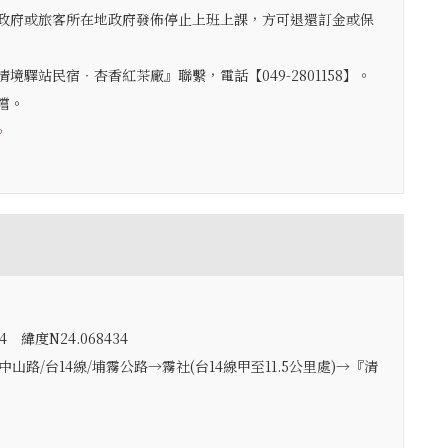
政府或旅客所在地政府發佈停止上班上課，方可退還訂金或保
驛站民宿‧杏香紅茶廠』聯繫，電話【049-2801158】。
嚐。
。
4 緯度N24.068434
山路/台14線/埔霧公路→霧社(台14線甲至11.5公里處)→『清