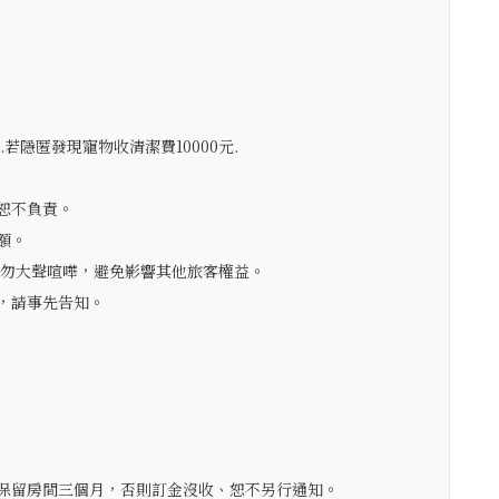
若隱匿發現寵物收清潔費10000元.
恕不負責。
額。
，勿大聲喧嘩，避免影響其他旅客權益。
，請事先告知。
可保留房間三個月，否則訂金沒收、恕不另行通知。