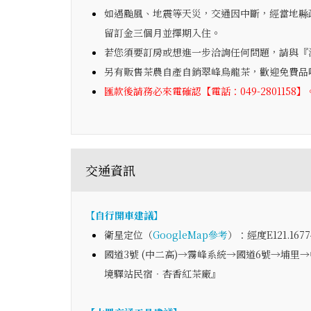
如遇颱風、地震等天災，交通因中斷，經當地縣
留訂金三個月並擇期入住。
若您須要訂房或想進一步洽詢任何問題，請與『清境
另有販售茶農自產自銷翠峰烏龍茶，歡迎免費品
匯款後請務必來電確認【電話：049-2801158】
交通資訊
【自行開車建議】
衛星定位（
GoogleMap參考
）：經度E121.1677
國道3號 (中二高)→霧峰系統→國道6號→埔里→中
境驛站民宿‧杏香紅茶廠』