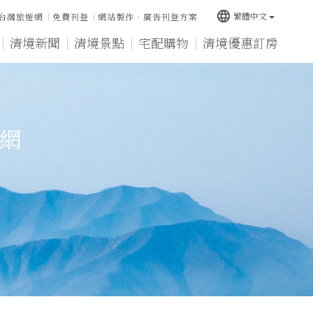
language
繁體中文
台灣旅遊網
免費刊登
網站製作‧廣告刊登方案
清境新聞
清境景點
宅配購物
清境優惠訂房
宿網