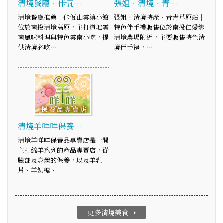
清境餐廳‧佧佤…
張姐‧清境‧青…
清境餐廳推薦｜佧佤山雲滇小館
張姐‧清境特產‧青青草原站│
位於南投清境高原，主打道地雲
特色伴手禮販售位於南投仁愛鄉
南風味料理與特色雲南小吃，提
清境農場附近，主要販售特色清
供清境必吃…
境伴手禮，…
清境羊咩咩保養…
清境羊咩咩保養品專賣店是一間
主打綿羊系列的產品專賣店，從
臉部及身體的保養，以及羊乳
片、羊奶糖、…
更多清境美食
arrow_right