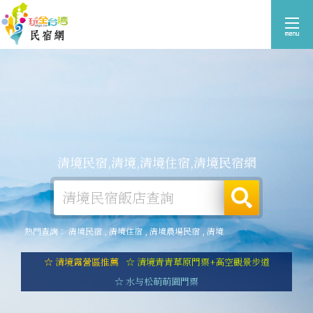
清境民宿,清境,清境住宿,清境民宿網
熱門查詢：
清境民宿
,
清境住宿
,
清境農場民宿
,
清境
☆ 清境露營區推薦
☆ 清境青青草原門票+高空觀景步道
☆ 水与松萌萌園門票