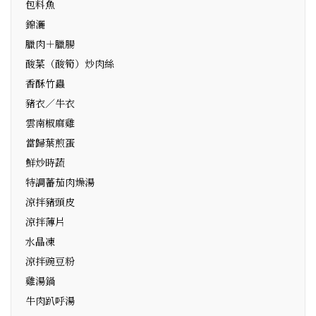
包料魚
錦灑
臘肉＋臘腸
酸菜（酸筍）炒肉絲
香酥竹蟲
豬衣／牛衣
雲南椒麻雞
當歸葉煎蛋
鮮炒時蔬
特調蕃茄肉燥湯
涼拌豬頭皮
涼拌薄片
水晶凍
涼拌豌豆粉
雞湯鍋
牛肉趴呼湯