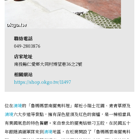
聯絡電話
049-2803876
店家地址
南投縣仁愛鄉大同村博望巷36之2號
相關網站
https://shop.okgo.tw/11497
位在
清境
的「魯媽媽雲南擺夷料理」鄰近小瑞士花園、青青草原及
清境
六大步道等景點，擁有深色屋頂及紅色的窗櫺，是一棟相當具
有異國氣息的特色餐廳。來自泰北的擺夷姑娘刁玉皎，在民國五十
年跟隨滇緬軍隊來到
清境
地區，在松崗開設了「魯媽媽雲南擺夷料