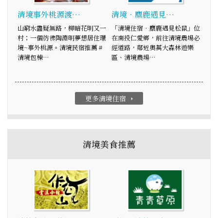
清境事外桃源渡…
清境‧麋鹿遇見…
山窮水盡疑無路，柳暗花明又一
「清境住宿‧麋鹿遇見松鼠」位
村；一個彷彿陶淵明夢想居住環
在南投仁愛鄉，前往清境農場必
境~事外桃源。清境民宿推薦 #
經道路，鄰近奧萬大森林遊樂
清境包棟…
區、清境農場…
更多清境住宿
arrow_right
清境美食推薦