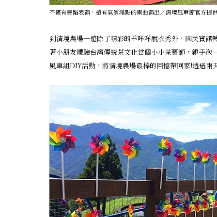
不僅有舞蹈表演，還有氣質滿點的樂曲演出／清境風車節官方提
到清境農場一遊除了精彩的羊咩咩脫衣秀外，國民賓館
著小朋友體驗台灣傳統茶文化當個小小茶藝師，親手泡
風車組DIY活動，將清境農場最棒的回憶帶回家!透過兩