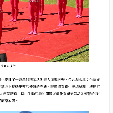
車節官方提供
間也安排了一連串的精采活動讓人前來玩樂，包含濁水溪文化藝術
在草地上舞動出靈活優雅的姿態，現場還有臺中榮總辦理「清境家
四大癌篩服務，藉由生動活潑的闖關遊戲及有獎徵答活動輕鬆的將生
療廉潔家園。