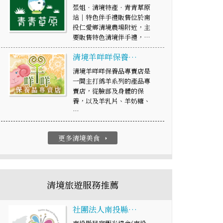
張姐‧清境特產‧青青草原
站│特色伴手禮販售位於南
投仁愛鄉清境農場附近，主
要販售特色清境伴手禮，…
清境羊咩咩保養…
清境羊咩咩保養品專賣店是
一間主打綿羊系列的產品專
賣店，從臉部及身體的保
養，以及羊乳片、羊奶糖、
…
更多清境美食
arrow_right
清境旅遊服務推薦
社團法人南投縣…