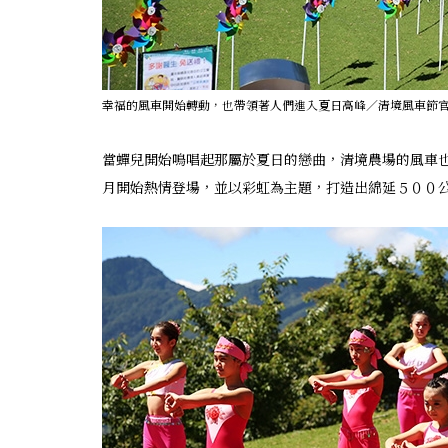
幸福的風車開始轉動，也帶領著人們進入夏日高峰／清境風車節
當蟬兒開始鳴唱起那屬於夏日的戀曲，清境農場的風車
月開始熱情登場，並以彩虹為主題，打造出綿延５００