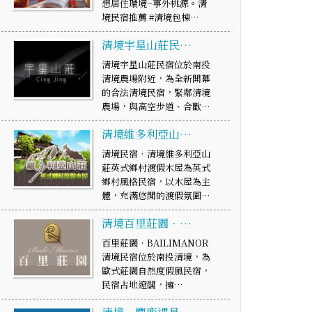
想居住環境~事外桃源。清
境民宿推薦 #清境包棟…
清境宇星山莊民…
清境宇星山莊民宿位於南投
清境農場附近，為全新開幕
的合法清境民宿，緊鄰清境
農場，與高空步道、合歡…
清境維多利亞山…
清境民宿‧清境維多利亞山
莊英式鄉村渡假木屋為英式
鄉村風格民宿，以木屋為主
體，充滿悠閒的渡假氛圍…
清境百里莊園‧…
百里莊園‧BAILIMANOR
清境民宿位於南投清境，為
歐式莊園自然度假風民宿，
民宿占地遼闊，擁…