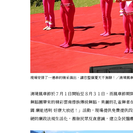
現場安排了一連串的精采演出，讓您整個夏天不無聊！／清境風
清境風車節於７月１日開始至８月３１日，而風車節期
舞蹈團帶來的精彩雲南傣族傳統舞蹈，美麗的孔雀舞者
園 廉能透明 好康大放送！」活動，現場提供免費提供
硬的廉政法規生活化，激發民眾反貪意識，建立全民醫