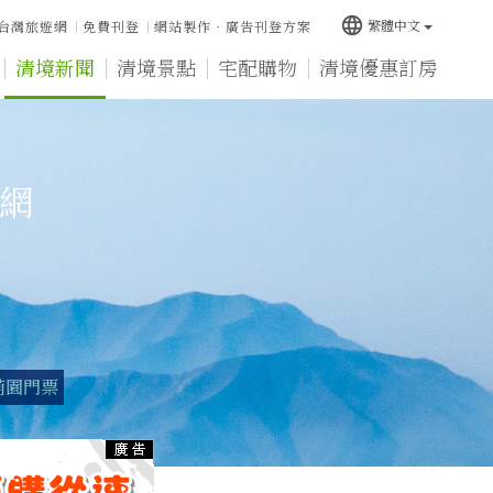
language
繁體中文
台灣旅遊網
免費刊登
網站製作‧廣告刊登方案
清境新聞
清境景點
宅配購物
清境優惠訂房
宿網
萌園門票