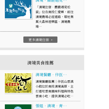
清境‧麋鹿遇見…
「清境住宿‧麋鹿遇見松
鼠」位在南投仁愛鄉，前往
清境農場必經道路，鄰近奧
萬大森林遊樂區、清境農
場…
更多清境住宿
arrow_right
清境美食推薦
清境餐廳‧佧佤…
清境餐廳推薦｜佧佤山雲滇
小館位於南投清境高原，主
打道地雲南風味料理與特色
雲南小吃，提供清境必吃…
張姐‧清境‧青…