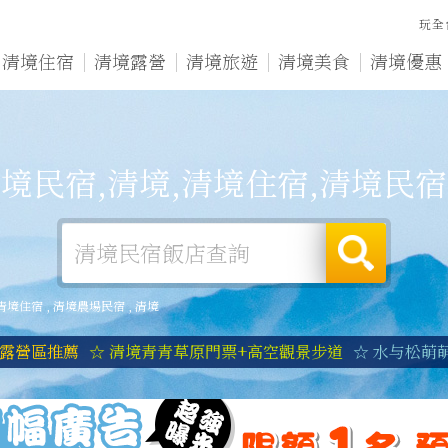
玩全
清境住宿
清境露營
清境旅遊
清境美食
清境優惠
境民宿,清境,清境住宿,清境民
清境住宿
,
清境農場民宿
,
清境
境露營區推薦
☆ 清境青青草原門票+高空觀景步道
☆ 水与松萌