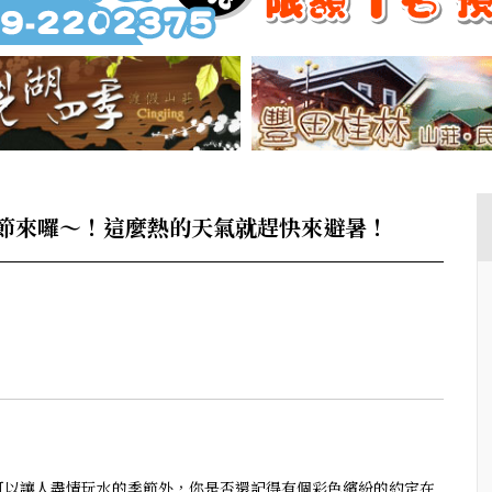
節來囉～！這麼熱的天氣就趕快來避暑！
可以讓人盡情玩水的季節外，你是否還記得有個彩色繽紛的約定在