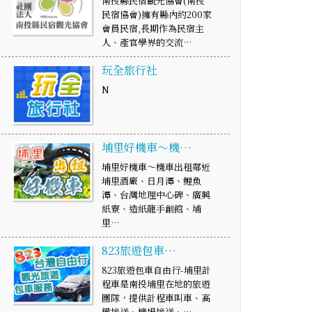
南投縣民宿觀光協會(南投
民宿協會)擁有縣內約200家
會員民宿,長期作為民宿主
人、產官學界的交流…
玩全旅行社
N
埔里好機車～機…
埔里好機車～機車出租鄰近
埔里酒廠、日月潭、鯉魚
潭、台灣地理中心碑、廣興
紙寮、造紙龍手創館、埔
里…
823旅遊包車…
823旅遊包車自由行-埔里計
程車是南投埔里在地的旅遊
團隊，提供計程車叫車、高
鐵接送、機場接送、…