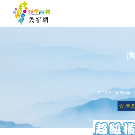
清
熱門查詢：
清境民宿
,
☆ 清