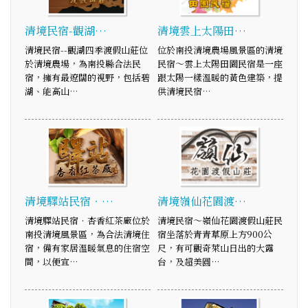
清境民宿-觀湖…
清境雲上太陽田…
清境民宿--觀湖四季渡假山莊位
位於南投清境農場風景區的清境
於清境農場，為南投縣合法民
民宿～雲上太陽田園民宿是一座
宿，擁有最遼闊的視野，包括碧
跟太陽一樣溫暖的黃色建築，提
湖、能高山…
供清境民宿…
清境驛站民宿‧…
清境嶺仙花園渡…
清境驛站民宿‧杏香紅茶廠位於
清境民宿～嶺仙花園渡假山莊民
南投清境風景區，為合法清境住
宿坐落於青青草原上方900公
宿，備有家居溫暖氣息的住宿空
尺，有可觀奇萊山日出的大露
間，以便宜…
台，及超美圓…