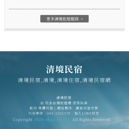
更多清境旅遊服務
arrow_right
清境民宿
清境民宿,清境,清境住宿,清境民宿網
清境民宿
由
玩全台灣旅遊網
建置維護
歡迎
免費刊登
|
網站製作‧廣告刊登方案
刊登專線：
049-2202375
、
加入LINE好友
Copyright
2026 okgo.tw INC
All Rights Reserved.