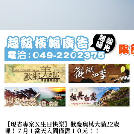
【現省專案Ｘ生日快樂】歡慶奧萬大滿22歲
囉！７月１當天入園僅需１０元！！