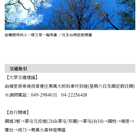
由楓樹林向上一樣又是一幅美畫 ／玩全台灣旅遊網攝
交通指引
【大眾交通建議】
由埔里搭乘南投客運往奧萬大的班車可到達(星期六日及國定假日開)
※詢問電話：049-2984031 04-22256418
【自行開車】
國道3號→草屯交流道(216k草屯/芬園)→草屯(台14)→國姓→埔里→
霧社→投71→奧萬大森林遊樂區