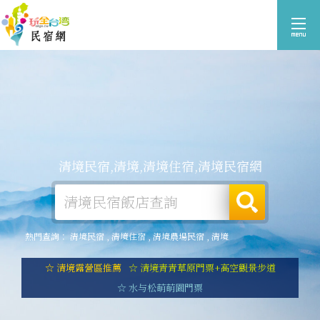
清境民宿,清境,清境住宿,清境民宿網
熱門查詢：
清境民宿
,
清境住宿
,
清境農場民宿
,
清境
☆ 清境露營區推薦
☆ 清境青青草原門票+高空觀景步道
☆ 水与松萌萌園門票