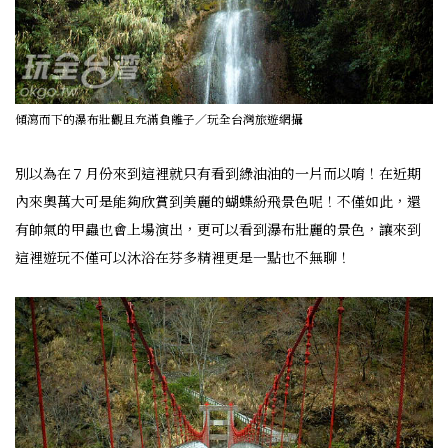
傾瀉而下的瀑布壯觀且充滿負離子／玩全台灣旅遊網攝
別以為在７月份來到這裡就只有看到綠油油的一片而以唷！在近期
內來奧萬大可是能夠欣賞到美麗的蝴蝶紛飛景色呢！不僅如此，還
有帥氣的甲蟲也會上場演出，更可以看到瀑布壯麗的景色，讓來到
這裡遊玩不僅可以沐浴在芬多精裡更是一點也不無聊！