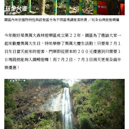
園區內有依植物特性與設施區分為不同區塊讓遊客欣賞 ／玩全台灣旅遊網攝
今年剛好是奧萬大森林遊樂區成立第２２年，園區為了邀請大家一
起來歡慶奧萬大生日，特地舉辦了奧萬大慶生活動！只要是７月１
日生日當天前來的遊客，門票即從原本的２００元優惠到只需要１
０塊錢就能夠入園暢遊囉！而７月２日、７月３日兩天更是全面半
票優惠！