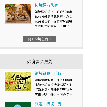
清境驛站民宿‧…
清境驛站民宿‧杏香紅茶廠
位於南投清境風景區，為合
法清境住宿，備有家居溫暖
氣息的住宿空間，以便宜…
更多清境住宿
arrow_right
清境美食推薦
清境餐廳‧佧佤…
清境餐廳推薦｜佧佤山雲滇
小館位於南投清境高原，主
打道地雲南風味料理與特色
雲南小吃，提供清境必吃…
張姐‧清境‧青…