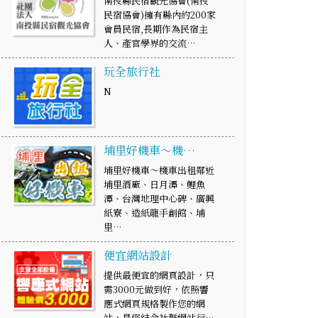
南投縣民宿觀光協會(南投
民宿協會)擁有縣內約200家
會員民宿,長期作為民宿主
人、產官學界的交流…
玩全旅行社
N
埔里好機車～機…
埔里好機車～機車出租鄰近
埔里酒廠、日月潭、鯉魚
潭、台灣地理中心碑、廣興
紙寮、造紙龍手創館、埔
里…
便宜網站設計
提供最便宜的網頁設計，只
需3000元做到好，依照響
應式網頁規格製作您的網
站，是您結合社群網站行…