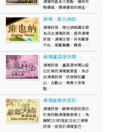
清境地區各大景點，擁有地
勢優越、環境優美的絕佳…
清境‧維也納庭…
清境民宿‧維也納庭園木屋
為合法清境民宿，提供清境
民宿、清境住宿，另有觀景
平台、景觀餐廳、農場、…
清境盧森堡休閒…
清境民宿‧盧森堡休閒山莊
位於南投清境風景區，為合
法清境民宿，民宿鄰近廬
山、合歡山、奧萬大等景
點…
清境歐鄉美邸民…
清境民宿～歐鄉美邸民宿位
於南投縣清境風景線上，為
編號203的登記合法之清境
民宿，座落於清境星巴…