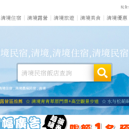
玩全
清境住宿
清境露營
清境旅遊
清境美食
清境優惠
境民宿,清境,清境住宿,清境民
清境住宿
,
清境農場民宿
,
清境
境露營區推薦
☆ 清境青青草原門票+高空觀景步道
☆ 水与松萌