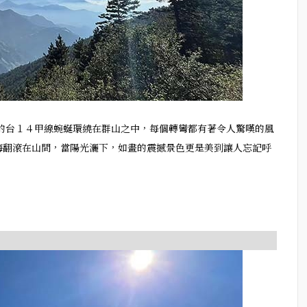
名的台１４甲線蜿蜒環繞在群山之中，每個轉彎都有著令人驚嘆的風
海翻滾在山間，當陽光灑下，如畫的震撼景色更是美到讓人忘記呼