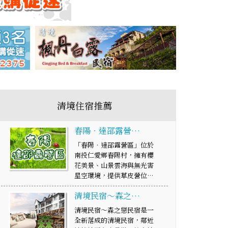
清境住宿推薦
春陽‧達邵露營…
「春陽‧達邵露營區」位於
南投仁愛鄉春陽村，擁有櫻
花美景、山景雲海與無光害
星空環境，提供草皮營位…
清境民宿～森之…
清境民宿～森之戀民宿是一
全新落成的清境民宿，鄰近