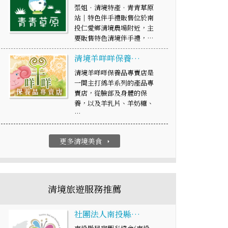
張姐‧清境特產‧青青草原
站│特色伴手禮販售位於南
投仁愛鄉清境農場附近，主
要販售特色清境伴手禮，…
清境羊咩咩保養…
清境羊咩咩保養品專賣店是
一間主打綿羊系列的產品專
賣店，從臉部及身體的保
養，以及羊乳片、羊奶糖、
…
更多清境美食
arrow_right
清境旅遊服務推薦
社團法人南投縣…