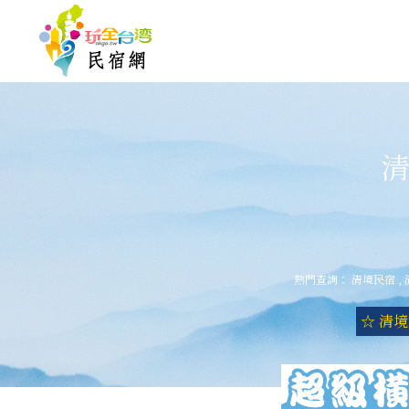
清
熱門查詢：
清境民宿
,
☆ 清