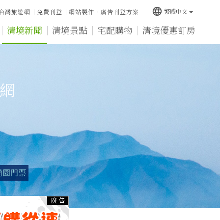
language
繁體中文
台灣旅遊網
免費刊登
網站製作‧廣告刊登方案
清境新聞
清境景點
宅配購物
清境優惠訂房
宿網
萌園門票