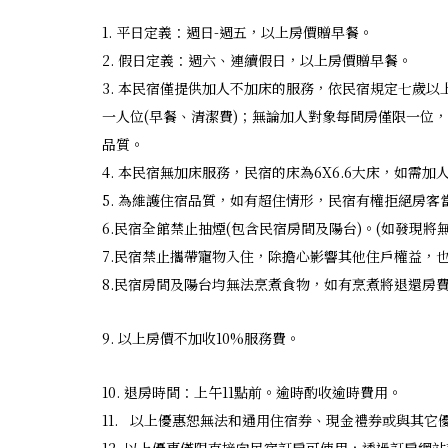
1. 平日定義：週日-週五，以上房價贈早餐。
2. 假日定義：週六、連續假日，以上房價贈早餐。
3. 本民宿僅提供加人不加床的服務，依民宿規定七歲以上
一人位(早餐、清潔費)；無論加人對象每間房僅限一位
品質。
4. 本民宿無加床服務，民宿的床為6X6.6大床，如需
5. 為維護住宿品質，如有超住情形，民宿有權拒絕房客
6.民宿全館禁止抽煙(包含民宿房間及陽台)。(如發現
7.民宿禁止攜帶寵物入住，除擔心影響其他住戶權益，
8.民宿房間及陽台均無法烹煮食物，如有烹煮將退還房
9. 以上房價不加收10%服務費。
10. 退房時間：上午11點前。逾時酌收逾時費用。
11. 以上優惠恕無法和通用住宿券、現金禮券或與其