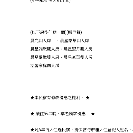
(不主動提供牙刷牙膏)
(以下房型任選一間)(贈早餐)
晨光四人房 、晨星豪華四人房
晨星雅緻雙人房、晨星蜜月雙人房
晨星景緻雙人房、晨星豪華雙人房
溫馨家庭四人房
★本民宿有修改優惠之權利。 ★
★ 續住第二晚，享老顧客優惠。 ★
★凡6年內入住過民宿，提供當時辦理入住登記人姓名