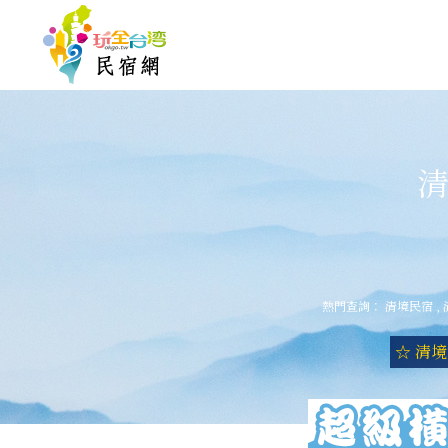
清
熱門查詢：
清境民宿
,
☆ 清