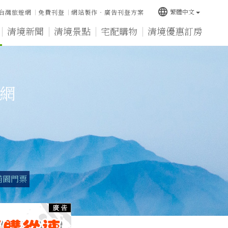
language
繁體中文
台灣旅遊網
免費刊登
網站製作‧廣告刊登方案
清境新聞
清境景點
宅配購物
清境優惠訂房
宿網
萌園門票