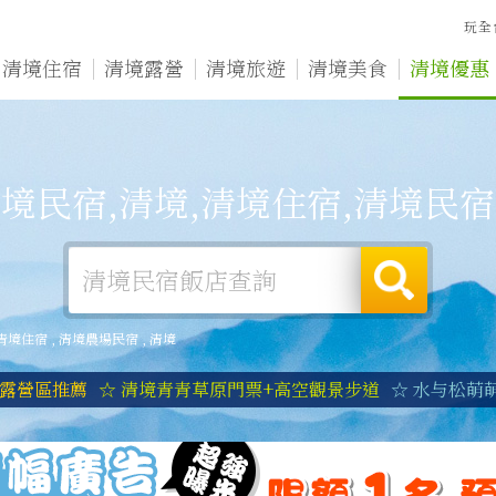
玩全
清境住宿
清境露營
清境旅遊
清境美食
清境優惠
境民宿,清境,清境住宿,清境民
清境住宿
,
清境農場民宿
,
清境
境露營區推薦
☆ 清境青青草原門票+高空觀景步道
☆ 水与松萌