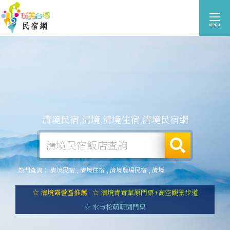
清境民宿,清境,清境住宿,清境民宿網
熱門查詢：
清境民宿
,
清境住宿
,
清境農場民宿
,
清境
☆ 清境露營區推薦
☆ 清境青青草原門票+高空觀景步道
☆ 水与松萌萌園門票