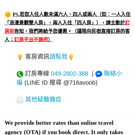
PS.若您入住人數未滿六人、四人或兩人（如：一人入住
「浪漫景觀雙人房」、兩人入住「四人房」），請主動於
訂
房前
告知，我們將給予您優惠。（謹限向民宿直接訂房的客
人；
訂房平台不適用
）
客房資訊
請點我
訂房專線
049-2802-388
|
聯絡小
編
(LINE ID 搜尋 @716avoob)
其他疑難雜症
We provide better rates than online travel
agency (OTA) if you book direct.
It only takes