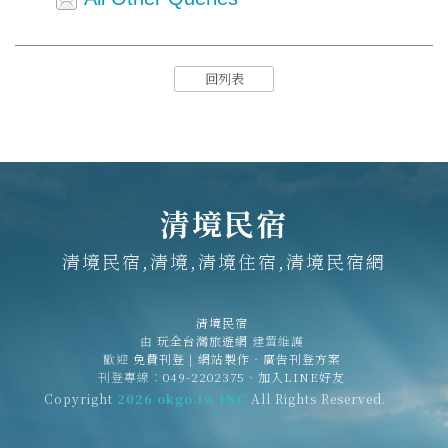
回列表
清境民宿
清境民宿,清境,清境住宿,清境民宿網
清境民宿
由
玩全台灣旅遊網
建置維護
歡迎
免費刊登
|
網站製作‧廣告刊登方案
刊登專線：
049-2202375
、
加入LINE好友
Copyright
2026 okgo.tw INC
All Rights Reserved.