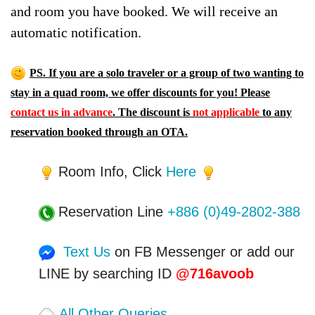
and room you have booked. We will receive an
automatic notification.
PS. If you are a solo traveler or a group of two wanting to
stay in a quad room, we offer discounts for you! Please
contact us in advance
. The discount is
not applicable
to any
reservation booked through an OTA.
Room Info, Click
Here
Reservation Line
+886 (0)49-2802-388
Text Us
on FB Messenger or add our
LINE by searching ID
@716avoob
All Other Queries